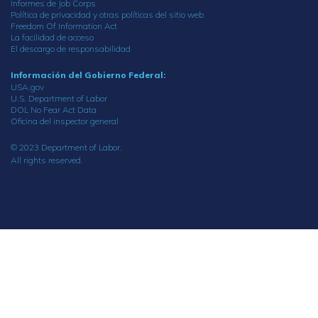
Informes de Job Corps
Política de privacidad y otras políticas del sitio web
Freedom Of Information Act
La facilidad de acceso
El descargo de responsabilidad
Información del Gobierno Federal:
USA.gov
U.S. Department of Labor
DOL No Fear Act Data
Oficina del inspector general
© 2023 Department of Labor.
All rights reserved.